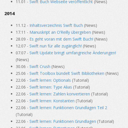
11.01 -
Swift Buch Webseite veröffentlicht
(News)
2014
11.12 -
Inhaltsverzeichnis Swift Buch
(News)
17.11 -
Manuskript an O’Reilly übergeben
(News)
28.09 -
Es geht voran mit dem Swift Buch!
(News)
12.07 -
Swift nun für alle zugänglich!
(News)
07.07 -
Swift Update bringt umfangreiche Änderungen!
(News)
30.06 -
Swift Crush
(News)
25.06 -
Swift Toolbox bündelt Swift Bibliotheken
(News)
22.06 -
Swift lernen: Optionals
(Tutorial)
22.06 -
Swift lernen: Type Alias
(Tutorial)
22.06 -
Swift lernen: Zahlen konvertieren
(Tutorial)
22.06 -
Swift lernen: Konstanten
(Tutorial)
22.06 -
Swift lernen: Funktionen Grundlagen Teil 2
(Tutorial)
22.06 -
Swift lernen: Funktionen Grundlagen
(Tutorial)