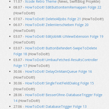
11.07 -
Xcode Retro Theme
(News, SwiftBlog Projekte)
08.07 -
HowToDoIt! EditButtonItemRemappen Folge 22
(HowToDoIt!)
07.07 -
HowToDoIt! DeleteAllJobs Folge 21
(HowToDoIt!)
06.07 -
HowToDoIt! ZeilenVerschieben Folge 20
(HowToDoIt!)
03.07 -
HowToDoIt! EditJobMit-UIViewExtension Folge 19
(HowToDoIt!)
03.07 -
HowToDoIt! ButtonBehindert-SwipeToDelete
Folge 18
(HowToDoIt!)
03.07 -
HowToDoIt! UmbauFetched-ResultsController
Folge 17
(HowToDoIt!)
30.06 -
HowToDoIt! DelayOnMainQueue Folge 16
(HowToDoIt!)
30.06 -
HowToDoIt! SingleTextFieldDialog Folge 15
(HowToDoIt!)
28.06 -
HowToDoIt! BesserOhne-DatabaseTrigger Folge
14
(HowToDoIt!)
27.06 -
HowToDoIt! DatabaseTrigger Folge 13