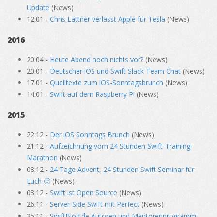
Update
(News)
12.01 -
Chris Lattner verlässt Apple für Tesla
(News)
2016
20.04 -
Heute Abend noch nichts vor?
(News)
20.01 -
Deutscher iOS und Swift Slack Team Chat
(News)
17.01 -
Quelltexte zum iOS-Sonntagsbrunch
(News)
14.01 -
Swift auf dem Raspberry Pi
(News)
2015
22.12 -
Der iOS Sonntags Brunch
(News)
21.12 -
Aufzeichnung vom 24 Stunden Swift-Training-
Marathon
(News)
08.12 -
24 Tage Advent, 24 Stunden Swift Seminar für
Euch 🙂
(News)
03.12 -
Swift ist Open Source
(News)
26.11 -
Server-Side Swift mit Perfect
(News)
25.11 -
SwiftBlog.de Autoren und Mentorenprogramm