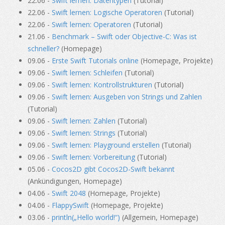
22.06 -
Swift lernen: Datentypen
(Tutorial)
22.06 -
Swift lernen: Logische Operatoren
(Tutorial)
22.06 -
Swift lernen: Operatoren
(Tutorial)
21.06 -
Benchmark – Swift oder Objective-C: Was ist
schneller?
(Homepage)
09.06 -
Erste Swift Tutorials online
(Homepage, Projekte)
09.06 -
Swift lernen: Schleifen
(Tutorial)
09.06 -
Swift lernen: Kontrollstrukturen
(Tutorial)
09.06 -
Swift lernen: Ausgeben von Strings und Zahlen
(Tutorial)
09.06 -
Swift lernen: Zahlen
(Tutorial)
09.06 -
Swift lernen: Strings
(Tutorial)
09.06 -
Swift lernen: Playground erstellen
(Tutorial)
09.06 -
Swift lernen: Vorbereitung
(Tutorial)
05.06 -
Cocos2D gibt Cocos2D-Swift bekannt
(Ankündigungen, Homepage)
04.06 -
Swift 2048
(Homepage, Projekte)
04.06 -
FlappySwift
(Homepage, Projekte)
03.06 -
println(„Hello world!“)
(Allgemein, Homepage)