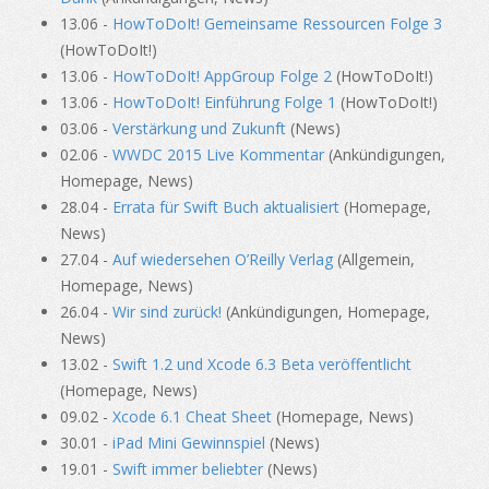
13.06 -
HowToDoIt! Gemeinsame Ressourcen Folge 3
(HowToDoIt!)
13.06 -
HowToDoIt! AppGroup Folge 2
(HowToDoIt!)
13.06 -
HowToDoIt! Einführung Folge 1
(HowToDoIt!)
03.06 -
Verstärkung und Zukunft
(News)
02.06 -
WWDC 2015 Live Kommentar
(Ankündigungen,
Homepage, News)
28.04 -
Errata für Swift Buch aktualisiert
(Homepage,
News)
27.04 -
Auf wiedersehen O’Reilly Verlag
(Allgemein,
Homepage, News)
26.04 -
Wir sind zurück!
(Ankündigungen, Homepage,
News)
13.02 -
Swift 1.2 und Xcode 6.3 Beta veröffentlicht
(Homepage, News)
09.02 -
Xcode 6.1 Cheat Sheet
(Homepage, News)
30.01 -
iPad Mini Gewinnspiel
(News)
19.01 -
Swift immer beliebter
(News)