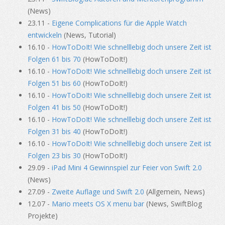
(News)
23.11 -
Eigene Complications für die Apple Watch
entwickeln
(News, Tutorial)
16.10 -
HowToDoIt! Wie schnelllebig doch unsere Zeit ist
Folgen 61 bis 70
(HowToDoIt!)
16.10 -
HowToDoIt! Wie schnelllebig doch unsere Zeit ist
Folgen 51 bis 60
(HowToDoIt!)
16.10 -
HowToDoIt! Wie schnelllebig doch unsere Zeit ist
Folgen 41 bis 50
(HowToDoIt!)
16.10 -
HowToDoIt! Wie schnelllebig doch unsere Zeit ist
Folgen 31 bis 40
(HowToDoIt!)
16.10 -
HowToDoIt! Wie schnelllebig doch unsere Zeit ist
Folgen 23 bis 30
(HowToDoIt!)
29.09 -
iPad Mini 4 Gewinnspiel zur Feier von Swift 2.0
(News)
27.09 -
Zweite Auflage und Swift 2.0
(Allgemein, News)
12.07 -
Mario meets OS X menu bar
(News, SwiftBlog
Projekte)