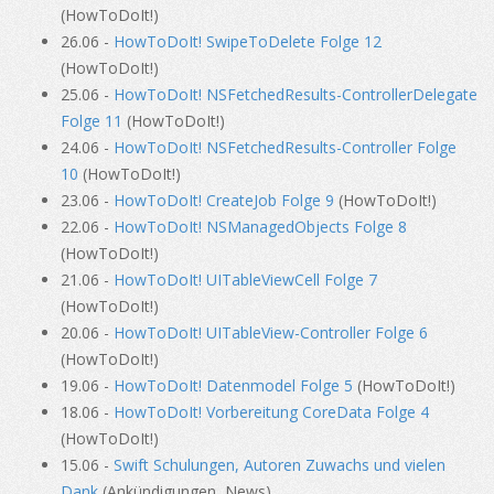
(HowToDoIt!)
26.06 -
HowToDoIt! SwipeToDelete Folge 12
(HowToDoIt!)
25.06 -
HowToDoIt! NSFetchedResults-ControllerDelegate
Folge 11
(HowToDoIt!)
24.06 -
HowToDoIt! NSFetchedResults-Controller Folge
10
(HowToDoIt!)
23.06 -
HowToDoIt! CreateJob Folge 9
(HowToDoIt!)
22.06 -
HowToDoIt! NSManagedObjects Folge 8
(HowToDoIt!)
21.06 -
HowToDoIt! UITableViewCell Folge 7
(HowToDoIt!)
20.06 -
HowToDoIt! UITableView-Controller Folge 6
(HowToDoIt!)
19.06 -
HowToDoIt! Datenmodel Folge 5
(HowToDoIt!)
18.06 -
HowToDoIt! Vorbereitung CoreData Folge 4
(HowToDoIt!)
15.06 -
Swift Schulungen, Autoren Zuwachs und vielen
Dank
(Ankündigungen, News)