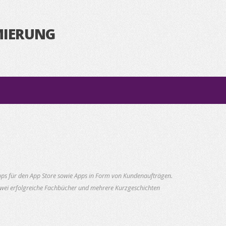
MIERUNG
 Apps für den App Store sowie Apps in Form von Kundenaufträgen.
s zwei erfolgreiche Fachbücher und mehrere Kurzgeschichten