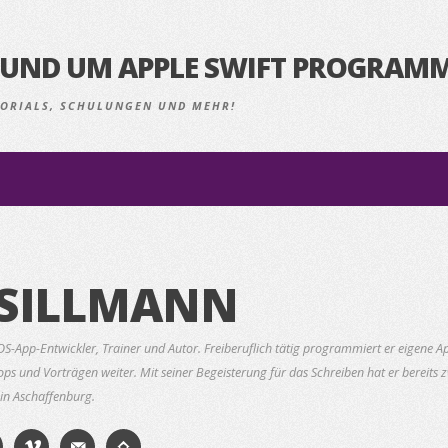
S RUND UM APPLE SWIFT PROGRAM
UTORIALS, SCHULUNGEN UND MEHR!
SILLMANN
iOS-App-Entwickler, Trainer und Autor. Freiberuflich tätig programmiert er eigene
hops und Vorträgen weiter. Mit seiner Begeisterung für das Schreiben hat er bereit
 in Aschaffenburg.