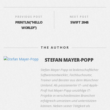
PREVIOUS POST
NEXT POST
PRINTLN("HELLO
SWIFT 2048
WORLD!")
THE AUTHOR
STEFAN MAYER-POPP
Stefan Mayer-Popp ist leidenschaftlicher
Softwareentwickler, Fachbuchautor,
Trainer und Berater aus dem Münchner
Umland. Als passionierter IT- und Apple-
Profi hat Mayer-Popp unzählige IT-
Projekte in verschiedensten Branchen
erfolgreich umsetzen und unterstützen
können. Neben seiner Tätigkeit als