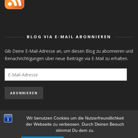
orlistat
BLOG VIA E-MAIL ABONNIEREN
Gib Deine E-Mail-Adresse an, um diesen Blog zu abonnieren und
Benachrichtigungen über neue Beiträge via E-Mail zu erhalten.
E-
Mail-
Adresse
ABONNIEREN
Wir benutzen Cookies um die Nutzerfreundlichkeit
der Webseite zu verbessen. Durch Deinen Besuch
STEFAN MAYER-POPP - COPYRIGHT ©, ALL RIGHTS RESERVED.
stimmst Du dem zu.
IMPRESSUM
- ARCHIV
ARCHIV
-
DATENSCHUTZERKLÄRUNG