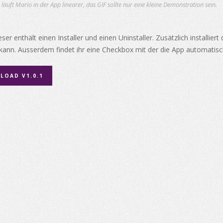
 läuft Mario in der App linearer, das GIF sollte nur eine kleine Demonstration sein.
ser enthält einen Installer und einen Uninstaller. Zusätzlich installiert
 kann. Ausserdem findet ihr eine Checkbox mit der die App automatis
LOAD V1.0.1