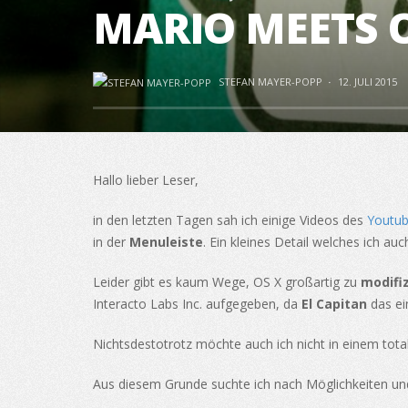
MARIO MEETS 
STEFAN MAYER-POPP
·
12. JULI 2015
Hallo lieber Leser,
in den letzten Tagen sah ich einige Videos des
Youtub
in der
Menuleiste
. Ein kleines Detail welches ich au
Leider gibt es kaum Wege, OS X großartig zu
modifi
Interacto Labs Inc. aufgegeben, da
El Capitan
das ei
Nichtsdestotrotz möchte auch ich nicht in einem tota
Aus diesem Grunde suchte ich nach Möglichkeiten un