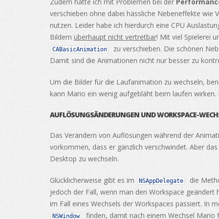
Zudem hatte ich mit Problemen bei der
Performanc
verschieben ohne dabei hässliche Nebeneffekte wie 
nutzen. Leider habe ich hierdurch eine CPU Auslastu
Bildern
überhaupt nicht vertretbar
! Mit viel Spielere
zu verschieben. Die schönen Neb
CABasicAnimation
Damit sind die Animationen nicht nur besser zu kontr
Um die Bilder für die Laufanimation zu wechseln, be
kann Mario ein wenig aufgebläht beim laufen wirken. I
AUFLÖSUNGSÄNDERUNGEN UND WORKSPACE-WECH
Das Verändern von Auflösungen während der Animatio
vorkommen, dass er gänzlich verschwindet. Aber das ka
Desktop zu wechseln.
Glücklicherweise gibt es im
die Met
NSAppDelegate
jedoch der Fall, wenn man den Workspace geändert h
im Fall eines Wechsels der Workspaces passiert. In
finden, damit nach einem Wechsel Mario flei
NSWindow