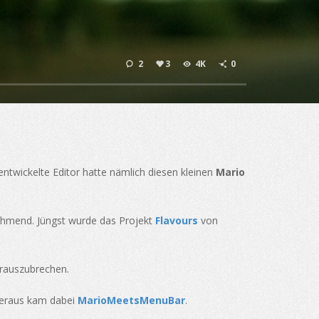
2
3
4K
0
ntwickelte Editor hatte nämlich diesen kleinen
Mario
ehmend. Jüngst wurde das Projekt
Flavours
von
erauszubrechen.
Heraus kam dabei
MarioMeetsMenuBar
.