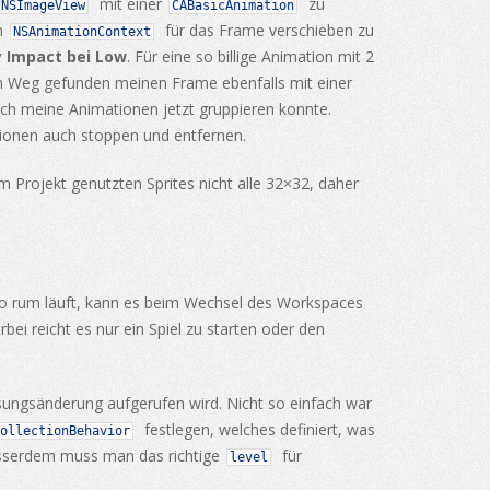
mit einer
zu
NSImageView
CABasicAnimation
en
für das Frame verschieben zu
NSAnimationContext
 Impact bei Low
. Für eine so billige Animation mit 2
ten Weg gefunden meinen Frame ebenfalls mit einer
ich meine Animationen jetzt gruppieren konnte.
ationen auch stoppen und entfernen.
im Projekt genutzten Sprites nicht alle 32×32, daher
wo rum läuft, kann es beim Wechsel des Workspaces
ei reicht es nur ein Spiel zu starten oder den
sungsänderung aufgerufen wird. Nicht so einfach war
festlegen, welches definiert, was
ollectionBehavior
usserdem muss man das richtige
für
level