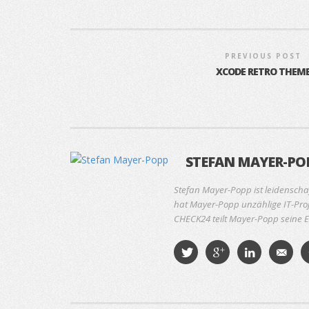
PREVIOUS POST
XCODE RETRO THEM
STEFAN MAYER-PO
Stefan Mayer-Popp ist leidenscha
hat Mayer-Popp unzählige IT-Proj
CHECK24 teilt Mayer-Popp seine E