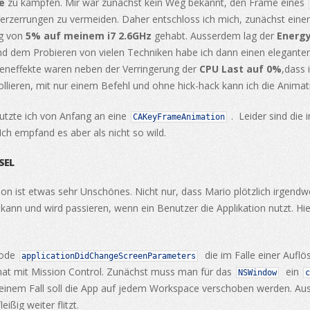
e
zu kämpfen. Mir war zunächst kein Weg bekannt, den Frame eines
Verzerrungen zu vermeiden. Daher entschloss ich mich, zunächst ein
ng von
5% auf meinem i7 2.6GHz
gehabt. Ausserdem lag der
Energy
i und dem Probieren von vielen Techniken habe ich dann einen elegan
eneffekte waren neben der Verringerung der
CPU Last auf 0%
,dass 
ollieren, mit nur einem Befehl und ohne hick-hack kann ich die Anim
nutzte ich von Anfang an eine
. Leider sind die 
CAKeyFrameAnimation
ch empfand es aber als nicht so wild.
SEL
n ist etwas sehr Unschönes. Nicht nur, dass Mario plötzlich irgend
nn und wird passieren, wenn ein Benutzer die Applikation nutzt. Hierb
hode
die im Falle einer Auflö
applicationDidChangeScreenParameters
at mit Mission Control. Zunächst muss man für das
ein
NSWindow
c
 meinem Fall soll die App auf jedem Workspace verschoben werden. A
ßig weiter flitzt.