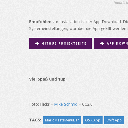
Natürlich
Empfohlen
zur Installation ist der App Download. Die
Systemeinstellungen, worüber die App gekillt werden
GITHUB PROJEKTSEITE
APP DOWN
Viel Spaß und 1up!
Foto: Flickr –
Mike Schmid
– CC2.0
TAGS:
MarioMeetsMenuBar
OS X App
Swift App