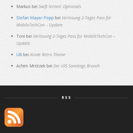
Markus
bei
Swift lernen: Optionals
Stefan Mayer-Popp
bei
Verlosung 2-Tages Pass für
MobileTechCon – Update
Toni
bei
Verlosung 2-Tages Pass für MobileTechCon –
Update
Ulli
bei
Xcode Retro Theme
Achim Mrotzek
bei
Der iOS Sonntags Brunch
RSS