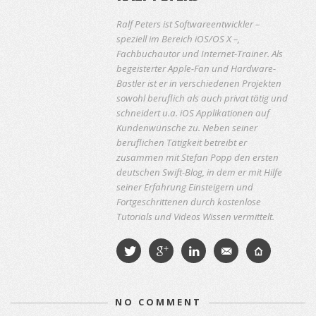
Ralf Peters ist Softwareentwickler –
speziell im Bereich iOS/OS X –,
Fachbuchautor und Internet-Trainer. Als
begeisterter Apple-Fan und Hardware-
Bastler ist er in verschiedenen Projekten
sowohl beruflich als auch privat tätig und
schneidert u.a. iOS Applikationen auf
Kundenwünsche zu. Neben seiner
beruflichen Tätigkeit betreibt er
zusammen mit Stefan Popp den ersten
deutschen Swift-Blog, in dem er mit Hilfe
seiner Erfahrung Einsteigern und
Fortgeschrittenen durch kostenlose
Tutorials und Videos Wissen vermittelt.
NO COMMENT