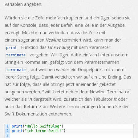
Variablen angeben.
Würden sie die Zeile mehrfach kopieren und einfügen sehen sie
auf der Konsole, dass jeder Befehl eine Zeile in der Ausgabe
erzeugt. Möchte man verhindern dass die Zeile mit
einem sogenannten
Newline
terminiert wird, kann man der
Funktion das
Line Ending
mit dem Parameter
print
vorgeben. Wir fügen dafür einfach hinter unserem
terminate
String ein Komma ein, gefolgt von dem Parameternamen
, auf welchen wieder ein Doppelpunkt mit einem
terminate
leerer String folgt. Damit verzichten wir auf ein Line Ending. Das
hat zur folge, dass alle Strings jetzt aneinander gekettet
ausgeben werden. Swift bietet neben dem Newline Terminator
welcher als
\n
dargstellt wird, zusätzlich den Tabulator
\t
oder
auch das Return
\r
an. Weitere Terminierungen können Sie der
Swift Dokumentation entnehmen.
1
print
(
"Hallo SwiftBlog"
)
2
print
(
"ich lerne Swift!"
)
3