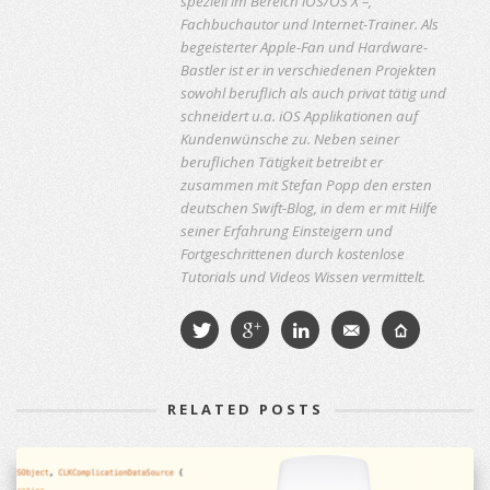
speziell im Bereich iOS/OS X –,
Fachbuchautor und Internet-Trainer. Als
begeisterter Apple-Fan und Hardware-
Bastler ist er in verschiedenen Projekten
sowohl beruflich als auch privat tätig und
schneidert u.a. iOS Applikationen auf
Kundenwünsche zu. Neben seiner
beruflichen Tätigkeit betreibt er
zusammen mit Stefan Popp den ersten
deutschen Swift-Blog, in dem er mit Hilfe
seiner Erfahrung Einsteigern und
Fortgeschrittenen durch kostenlose
Tutorials und Videos Wissen vermittelt.
RELATED POSTS