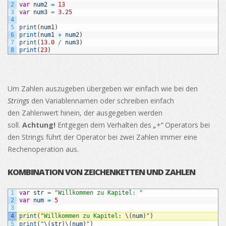
2
var
num2
=
13
3
var
num3
=
3.25
4
5
print
(
num1
)
6
print
(
num1
+
num2
)
7
print
(
13
.
0
/
num3
)
8
print
(
23
)
Um Zahlen auszugeben übergeben wir einfach wie bei den
Strings
den Variablennamen oder schreiben einfach
den Zahlenwert hinein, der ausgegeben werden
soll.
Achtung!
Entgegen dem Verhalten des
„+“
Operators bei
den Strings führt der Operator bei zwei Zahlen immer eine
Rechenoperation aus.
KOMBINATION VON ZEICHENKETTEN UND ZAHLEN
1
var
str
=
"Willkommen zu Kapitel: "
2
var
num
=
5
3
4
print
(
"Willkommen zu Kapitel: 
\
(
num
)
"
)
5
print
(
"
\
(
str
)
\
(
num
)
"
)