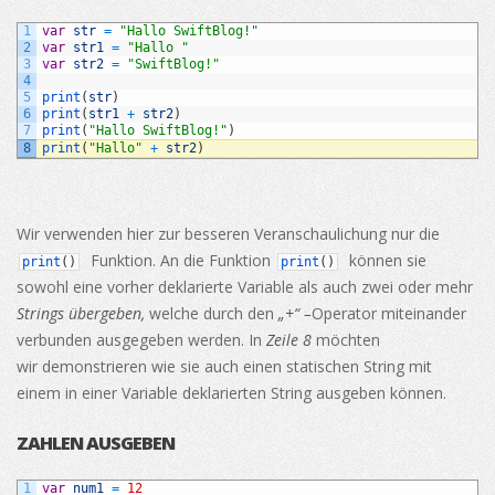
1
var
str
=
"Hallo SwiftBlog!"
2
var
str1
=
"Hallo "
3
var
str2
=
"SwiftBlog!"
4
5
print
(
str
)
6
print
(
str1
+
str2
)
7
print
(
"Hallo SwiftBlog!"
)
8
print
(
"Hallo"
+
str2
)
Wir verwenden hier zur besseren Veranschaulichung nur die
Funktion. An die Funktion
können sie
print
(
)
print
(
)
sowohl eine vorher deklarierte Variable als auch zwei oder mehr
Strings übergeben,
welche durch den
„+“ –
Operator miteinander
verbunden ausgegeben werden. In
Zeile 8
möchten
wir demonstrieren wie sie auch einen statischen String mit
einem in einer Variable deklarierten String ausgeben können.
ZAHLEN AUSGEBEN
1
var
num1
=
12