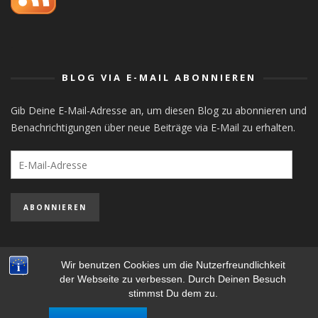
orlistat
BLOG VIA E-MAIL ABONNIEREN
Gib Deine E-Mail-Adresse an, um diesen Blog zu abonnieren und
Benachrichtigungen über neue Beiträge via E-Mail zu erhalten.
E-
Mail-
Adresse
ABONNIEREN
Wir benutzen Cookies um die Nutzerfreundlichkeit
der Webseite zu verbessen. Durch Deinen Besuch
STEFAN MAYER-POPP - COPYRIGHT ©, ALL RIGHTS RESERVED.
stimmst Du dem zu.
IMPRESSUM
- ARCHIV
ARCHIV
-
DATENSCHUTZERKLÄRUNG