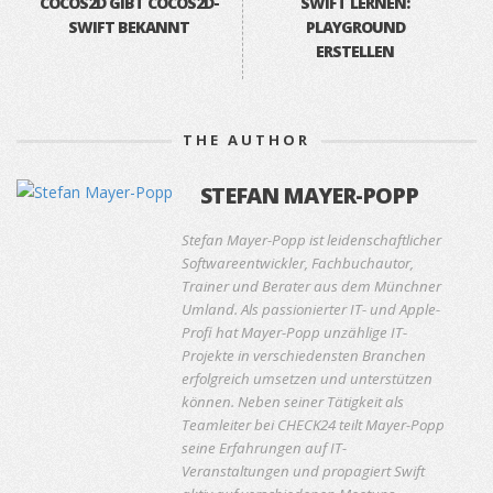
COCOS2D GIBT COCOS2D-
SWIFT LERNEN:
SWIFT BEKANNT
PLAYGROUND
ERSTELLEN
THE AUTHOR
STEFAN MAYER-POPP
Stefan Mayer-Popp ist leidenschaftlicher
Softwareentwickler, Fachbuchautor,
Trainer und Berater aus dem Münchner
Umland. Als passionierter IT- und Apple-
Profi hat Mayer-Popp unzählige IT-
Projekte in verschiedensten Branchen
erfolgreich umsetzen und unterstützen
können. Neben seiner Tätigkeit als
Teamleiter bei CHECK24 teilt Mayer-Popp
seine Erfahrungen auf IT-
Veranstaltungen und propagiert Swift