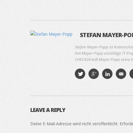
STEFAN MAYER-PO
Stefan Mayer-Popp ist leidenscha
hat Mayer-Popp unzählige IT-Proj
CHECK24 teilt Mayer-Popp seine E
LEAVE A REPLY
Deine E-Mail-Adresse wird nicht veröffentlicht.
Erforde