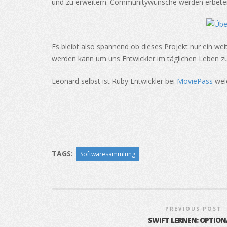
und zu erweitern. Communitywünsche werden erbeten 
Es bleibt also spannend ob dieses Projekt nur ein 
werden kann um uns Entwickler im täglichen Leben zu
Leonard selbst ist Ruby Entwickler bei
MoviePass
welc
TAGS:
Softwaresammlung
PREVIOUS POST
SWIFT LERNEN: OPTION