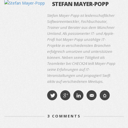
STEFAN MAYER-POPP
Stefan Mayer-Popp ist leidenschaftlicher
Softwareentwickler, Fachbuchautor,
Trainer und Berater aus dem Münchner
Umland. Als passionierter IT- und Apple-
Profi hat Mayer-Popp unzählige IT-
Projekte in verschiedensten Branchen
erfolgreich umsetzen und unterstützen
können. Neben seiner Tätigkeit als
Teamleiter bei CHECK24 teilt Mayer-Popp
seine Erfahrungen auf IT-
Veranstaltungen und propagiert Swift
aktiv auf verschiedenen Meetups.
3
COMMENTS