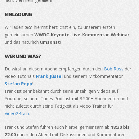
nicht viel mehr gefallen?
EINLADUNG
Wir laden
dich
hiermit herzlichst ein, zu unserem ersten
gemeinsamen
WWDC-Keynote-Live-Kommentar-Webinar
und das natürlich
umsonst
!
WER UND WAS?
Du wirst an diesem Abend empfangen durch den
Bob Ross
der
Video Tutorials
Frank Jüstel
und seinem Mitkommentator
Stefan Popp
!
Frank ist sehr bekannt durch seine unzähligen Videos auf
Youtube, seinem iTunes Podcast mit 3.500+ Abonnenten und
nicht zuletzt durch seine Tätigkeit als Video Trainer für
Video2Brain
.
Frank und Stefan führen euch hierbei gemeinsam ab
18:30 bis
22:00
durch den Abend mit Diskussionen und Kommentaren