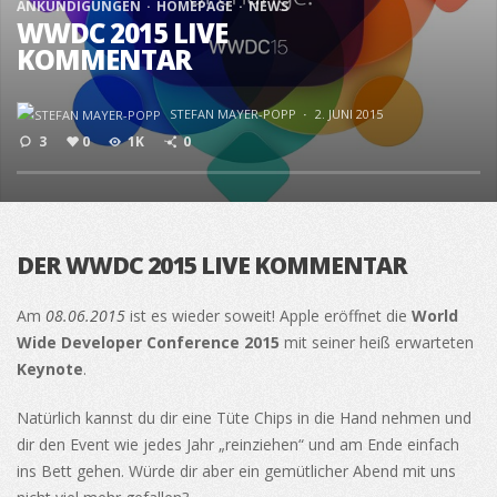
ANKÜNDIGUNGEN
HOMEPAGE
NEWS
WWDC 2015 LIVE
KOMMENTAR
STEFAN MAYER-POPP
·
2. JUNI 2015
3
0
1K
0
DER WWDC 2015 LIVE KOMMENTAR
Am
08.06.2015
ist es wieder soweit! Apple eröffnet die
World
Wide Developer Conference 2015
mit seiner heiß erwarteten
Keynote
.
Natürlich kannst du dir eine Tüte Chips in die Hand nehmen und
dir den Event wie jedes Jahr „reinziehen“ und am Ende einfach
ins Bett gehen. Würde dir aber ein gemütlicher Abend mit uns