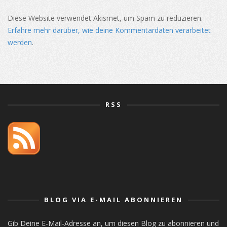
Diese Website verwendet Akismet, um Spam zu reduzieren.
Erfahre mehr darüber, wie deine Kommentardaten verarbeitet
werden
.
RSS
orlistat
BLOG VIA E-MAIL ABONNIEREN
Gib Deine E-Mail-Adresse an, um diesen Blog zu abonnieren und