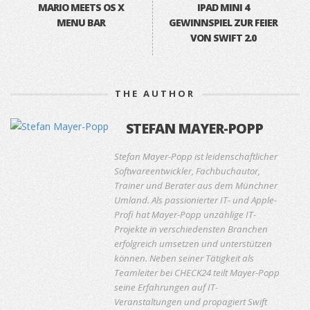
MARIO MEETS OS X
IPAD MINI 4
MENU BAR
GEWINNSPIEL ZUR FEIER
VON SWIFT 2.0
THE AUTHOR
STEFAN MAYER-POPP
Stefan Mayer-Popp ist leidenschaftlicher
Softwareentwickler, Fachbuchautor,
Trainer und Berater aus dem Münchner
Umland. Als passionierter IT- und Apple-
Profi hat Mayer-Popp unzählige IT-
Projekte in verschiedensten Branchen
erfolgreich umsetzen und unterstützen
können. Neben seiner Tätigkeit als
Teamleiter bei CHECK24 teilt Mayer-Popp
seine Erfahrungen auf IT-
Veranstaltungen und propagiert Swift