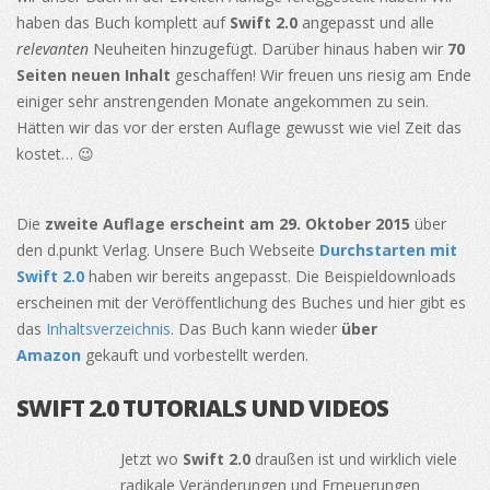
haben das Buch komplett auf
Swift 2.0
angepasst und alle
relevanten
Neuheiten hinzugefügt. Darüber hinaus haben wir
70
Seiten neuen Inhalt
geschaffen! Wir freuen uns riesig am Ende
einiger sehr anstrengenden Monate angekommen zu sein.
Hätten wir das vor der ersten Auflage gewusst wie viel Zeit das
kostet… 😉
Die
zweite Auflage erscheint am 29. Oktober 2015
über
den d.punkt Verlag. Unsere Buch Webseite
Durchstarten mit
Swift 2.0
haben wir bereits angepasst. Die Beispieldownloads
erscheinen mit der Veröffentlichung des Buches und hier gibt es
das
Inhaltsverzeichnis
. Das Buch kann wieder
über
Amazon
gekauft und vorbestellt werden.
SWIFT 2.0 TUTORIALS UND VIDEOS
Jetzt wo
Swift 2.0
draußen ist und wirklich viele
radikale Veränderungen und Erneuerungen