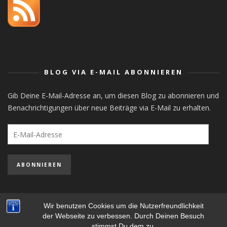
orlistat
BLOG VIA E-MAIL ABONNIEREN
Gib Deine E-Mail-Adresse an, um diesen Blog zu abonnieren und
Benachrichtigungen über neue Beiträge via E-Mail zu erhalten.
E-
Mail-
Adresse
ABONNIEREN
Wir benutzen Cookies um die Nutzerfreundlichkeit
der Webseite zu verbessen. Durch Deinen Besuch
STEFAN MAYER-POPP - COPYRIGHT ©, ALL RIGHTS RESERVED.
stimmst Du dem zu.