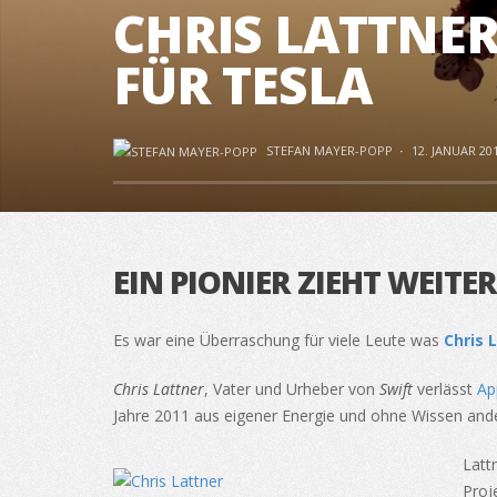
CHRIS LATTNER
FÜR TESLA
STEFAN MAYER-POPP
·
12. JANUAR 20
EIN PIONIER ZIEHT WEITER
Es war eine Überraschung für viele Leute was
Chris 
Chris Lattner
, Vater und Urheber von
Swift
verlässt
Ap
Jahre 2011 aus eigener Energie und ohne Wissen andere
Latt
Proj