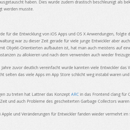
usgetauscht haben. Dies wurde zudem drastisch beschleunigt als bek
igt werden musste.
e für die Entwicklung von iOS Apps und OS X Anwendungen, folgte de
ltung war zu dieser Zeit gerade für viele junge Entwickler aber auc
mit Objekt-Orientierten aufbauten ist, hat man auch meistens auf ein
 Instanzen zu allokieren und nach dem verwenden auch wieder freizug
hre zuvor deutlich vereinfacht wurde kannten viele Entwickler das W
t selten das viele Apps im App Store schlicht weg instabil waren und
gen zu treten hat Lattner das Konzept
ARC
in das Frontend clang für 
en Zeit und auch Probleme des gescheiterten Garbage Collectors waren
 Apple und Veränderungen für Entwickler fanden wieder vermehrt im 