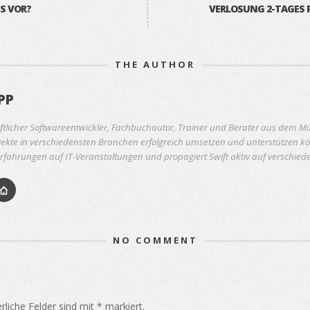
S VOR?
VERLOSUNG 2-TAGES 
THE AUTHOR
PP
ftlicher Softwareentwickler, Fachbuchautor, Trainer und Berater aus dem Mü
ekte in verschiedensten Branchen erfolgreich umsetzen und unterstützen kön
rfahrungen auf IT-Veranstaltungen und propagiert Swift aktiv auf verschie
NO COMMENT
rliche Felder sind mit
*
markiert.