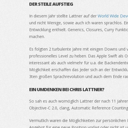
DER STEILE AUFSTIEG
In diesem Jahr stellte Lattner auf der
World Wide Dev
und nicht Wenige, sowie auch ich waren sprachlos. E
Entwicklung enthielt. Generics, Closures, Curry Fun
machen.
Es folgten 2 turbulente Jahre mit einigen Downs und 
professionelles Level zu heben. Das Apple Swift als Op
interessant als auch vielmehr für u.a. die Backenden
Möglichkeit erschaffen das Jeder sich an der Entwickl
3ten großen Sprachrevolution und auch dem Ende rad
EIN UMDENKEN BEI CHRIS LATTNER?
So sah es auch womöglich Lattner der nach 11 Jahren 
Objective-C 2.0, clang, Automatic Reference Counting
Vermutlich waren die Möglichkeiten zur persönlichen
Angebot für eine neue Position vorlag oder nicht ist