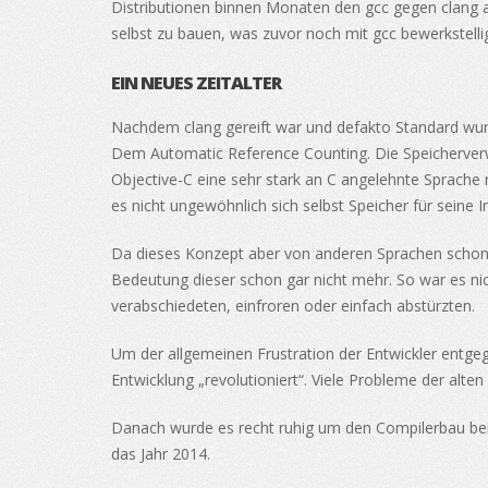
Distributionen binnen Monaten den gcc gegen clang a
selbst zu bauen, was zuvor noch mit gcc bewerkstell
EIN NEUES ZEITALTER
Nachdem clang gereift war und defakto Standard wurd
Dem Automatic Reference Counting. Die Speicherverwa
Objective-C eine sehr stark an C angelehnte Sprache 
es nicht ungewöhnlich sich selbst Speicher für seine
Da dieses Konzept aber von anderen Sprachen schon Ja
Bedeutung dieser schon gar nicht mehr. So war es nich
verabschiedeten, einfroren oder einfach abstürzten.
Um der allgemeinen Frustration der Entwickler entge
Entwicklung „revolutioniert“. Viele Probleme der alt
Danach wurde es recht ruhig um den Compilerbau bei
das Jahr 2014.