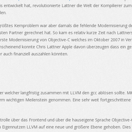
nois entwickelt hat, revolutionierte Lattner die Welt der Kompilierer z
len.
s größtes Kernproblem war aber damals die fehlende Modernisierung de
ten Partner gerechnet hat. So kam es relativ kurze Zeit nach Lattners
rste Modernisierung von Objective-C welches im Oktober 2007 in Versio
 anscheinend konnte Chris Lattner Apple davon überzeugen dass ein g
er auch finanziell auszahlen könnten.
iler welcher langfristig zusammen mit LLVM den gcc ablösen sollte. Mi
rm wichtigen Meilenstein genommen. Eine sehr weit fortgeschrittene
ntrolle über das Frontend und über die hauseigene Sprache Objective-
) im Eigennutzen LLVM auf eine neue und größere Ebene gehoben. Dies