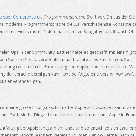
eloper Conference
die Programmiersprache Swift vor. Ein aus der Sic
ine moderne Programmiersprache die u.a. verschiedenste Konzepte de
ktionen und vieles mehr. Zudem hat man den Spagat geschafft auch Obj
vielen Ups in der Community. Lattner hatte es geschafft mit einem gro
en Source Projekt veröffentlicht hat brachte alles zum fliegen. So ist
twicklung oder auch die Entwicklung von Applikationen unter Linux. Mi
ung der Sprache beteiligen kann. Und so folgte eine Version von Swift
ikaler Veränderugen.
auf eine große Erfolgsgeschichte bei Apple zurückblicken kann, viele 
 und Swift sind 4 Dinge die man immer mit Lattner und Apple in Erin
 Entfaltung bei Apple langsam am Ende und so entschied sich Lattner
 unbekannt. Jedoch war nach wenigen Stunden klar wo Lattner nach sei