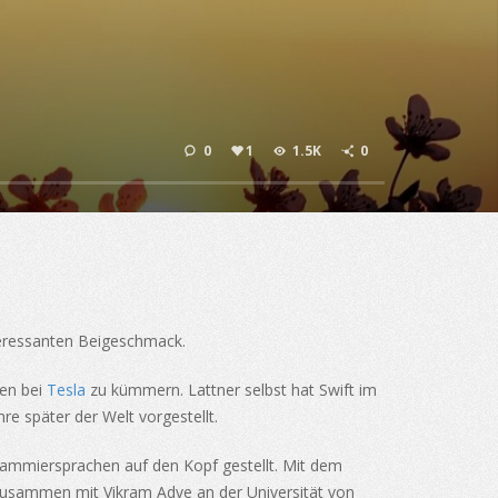
0
1
1.5K
0
nteressanten Beigeschmack.
ten bei
Tesla
zu kümmern. Lattner selbst hat Swift im
re später der Welt vorgestellt.
grammiersprachen auf den Kopf gestellt. Mit dem
zusammen mit Vikram Adve an der Universität von