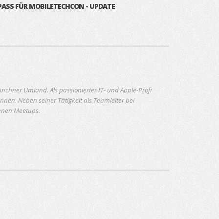
PASS FÜR MOBILETECHCON - UPDATE
nchner Umland. Als passionierter IT- und Apple-Profi
nen. Neben seiner Tätigkeit als Teamleiter bei
denen Meetups.