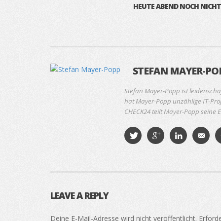
HEUTE ABEND NOCH NICHT
STEFAN MAYER-PO
Stefan Mayer-Popp ist leidenscha
hat Mayer-Popp unzählige IT-Proj
CHECK24 teilt Mayer-Popp seine E
LEAVE A REPLY
Deine E-Mail-Adresse wird nicht veröffentlicht.
Erforde