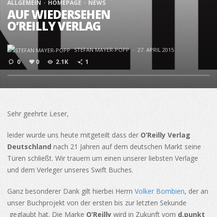
ALLGEMEIN
HOMEPAGE
NEWS
AUF WIEDERSEHEN
O’REILLY VERLAG
STEFAN MAYER-POPP
·
27. APRIL 2015
0
0
2.1K
1
Sehr geehrte Leser,
leider wurde uns heute mitgeteilt dass der
O’Reilly Verlag
Deutschland
nach 21 Jahren auf dem deutschen Markt seine
Türen schließt. Wir trauern um einen unserer liebsten Verlage
und dem Verleger unseres Swift Buches.
Ganz besonderer Dank gilt hierbei Herrn
Volker Bombien
, der an
unser Buchprojekt von der ersten bis zur letzten Sekunde
geglaubt hat. Die Marke
O’Reilly
wird in Zukunft vom
d.punkt