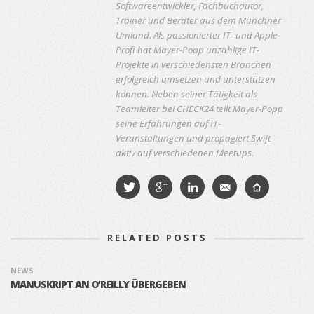
Softwareentwickler, Fachbuchautor,
Trainer und Berater aus dem Münchner
Umland. Als passionierter IT- und Apple-
Profi hat Mayer-Popp unzählige IT-
Projekte in verschiedensten Branchen
erfolgreich umsetzen und unterstützen
können. Neben seiner Tätigkeit als
Teamleiter bei CHECK24 teilt Mayer-Popp
seine Erfahrungen auf IT-
Veranstaltungen und propagiert Swift
aktiv auf verschiedenen Meetups.
RELATED POSTS
NEWS
MANUSKRIPT AN O’REILLY ÜBERGEBEN