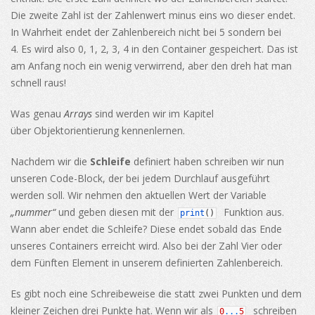
Die zweite Zahl ist der Zahlenwert minus eins wo dieser endet.
In Wahrheit endet der Zahlenbereich nicht bei 5 sondern bei
4. Es wird also 0, 1, 2, 3, 4 in den Container gespeichert. Das ist
am Anfang noch ein wenig verwirrend, aber den dreh hat man
schnell raus!
Was
genau
Arrays
sind werden wir im Kapitel
über Objektorientierung kennenlernen.
Nachdem wir die
Schleife
definiert haben schreiben wir nun
unseren Code-Block, der bei jedem Durchlauf ausgeführt
werden soll. Wir nehmen den aktuellen Wert der Variable
„nummer“
und geben diesen mit der
Funktion aus.
print
(
)
Wann aber endet die Schleife? Diese endet sobald das Ende
unseres Containers erreicht wird. Also bei der Zahl Vier oder
dem Fünften Element in unserem definierten Zahlenbereich.
Es gibt noch eine Schreibeweise die statt zwei Punkten und dem
kleiner Zeichen drei Punkte hat. Wenn wir als
schreiben
0
...
5