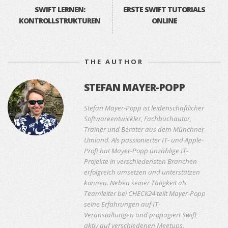
SWIFT LERNEN:
ERSTE SWIFT TUTORIALS
KONTROLLSTRUKTUREN
ONLINE
THE AUTHOR
STEFAN MAYER-POPP
Stefan Mayer-Popp ist leidenschaftlicher
Softwareentwickler, Fachbuchautor,
Trainer und Berater aus dem Münchner
Umland. Als passionierter IT- und Apple-
Profi hat Mayer-Popp unzählige IT-
Projekte in verschiedensten Branchen
erfolgreich umsetzen und unterstützen
können. Neben seiner Tätigkeit als
Teamleiter bei CHECK24 teilt Mayer-Popp
seine Erfahrungen auf IT-
Veranstaltungen und propagiert Swift
aktiv auf verschiedenen Meetups.