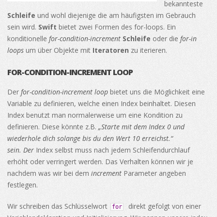
bekannteste
Schleife
und wohl diejenige die am häufigsten im Gebrauch
sein wird.
Swift
bietet zwei Formen des for-loops. Ein
konditionelle
for-condition-increment
Schleife
oder die
for-in
loops
um über Objekte mit
Iteratoren
zu iterieren.
FOR-CONDITION-INCREMENT LOOP
Der
for-condition-increment loop
bietet uns die Möglichkeit eine
Variable zu definieren, welche einen Index beinhaltet. Diesen
Index benutzt man normalerweise um eine Kondition zu
definieren. Diese könnte z.B.
„Starte mit dem Index 0 und
wiederhole dich solange bis du den Wert 10 erreichst.“
sein. Der
Index selbst muss nach jedem Schleifendurchlauf
erhöht oder verringert werden. Das Verhalten können wir je
nachdem was wir bei dem
increment
Parameter angeben
festlegen.
Wir schreiben das Schlüsselwort
direkt gefolgt von einer
for