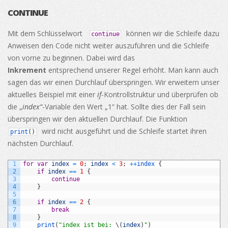
CONTINUE
Mit dem Schlüsselwort
können wir die Schleife dazu
continue
Anweisen den Code nicht weiter auszuführen und die Schleife
von vorne zu beginnen. Dabei wird das
Inkrement
entsprechend unserer Regel erhöht. Man kann auch
sagen das wir einen Durchlauf überspringen. Wir erweitern unser
aktuelles Beispiel mit einer
if
-Kontrollstruktur und überprüfen ob
die „
index“
-Variable den Wert „1“ hat. Sollte dies der Fall sein
überspringen wir den aktuellen Durchlauf. Die Funktion
wird nicht ausgeführt und die Schleife startet ihren
print
(
)
nächsten Durchlauf.
1
for
var
index
=
0
;
index
<
3
;
++
index
{
2
if
index
==
1
{
3
continue
4
}
5
6
if
index
==
2
{
7
break
8
}
9
print
(
"index ist bei: 
\
(
index
)
"
)