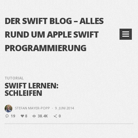
DER SWIFT BLOG – ALLES
RUND UM APPLE SWIFT
PROGRAMMIERUNG
TUTORIAL
SWIFT LERNEN:
SCHLEIFEN
STEFAN MAYER-POPP
·
9. JUNI 2014
19
8
38.4K
0