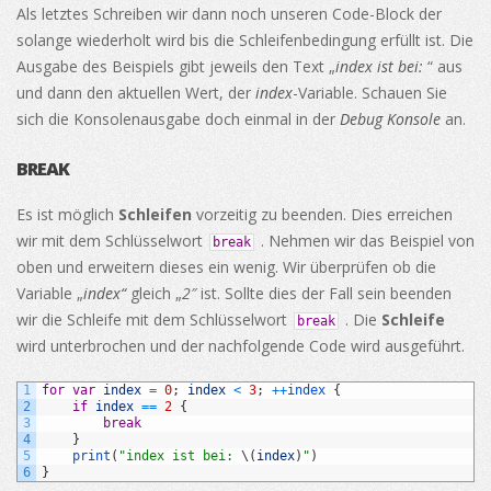
Als letztes Schreiben wir dann noch unseren Code-Block der
solange wiederholt wird bis die Schleifenbedingung erfüllt ist. Die
Ausgabe des Beispiels gibt jeweils den Text „
index ist bei:
“ aus
und dann den aktuellen Wert, der
index
-Variable. Schauen Sie
sich die Konsolenausgabe doch einmal in der
Debug Konsole
an.
BREAK
Es ist möglich
Schleifen
vorzeitig zu beenden. Dies erreichen
wir mit dem Schlüsselwort
. Nehmen wir das Beispiel von
break
oben und erweitern dieses ein wenig. Wir überprüfen ob die
Variable „
index“
gleich „
2″
ist. Sollte dies der Fall sein beenden
wir die Schleife mit dem Schlüsselwort
. Die
Schleife
break
wird unterbrochen und der nachfolgende Code wird ausgeführt.
1
for
var
index
=
0
;
index
<
3
;
++
index
{
2
if
index
==
2
{
3
break
4
}
5
print
(
"index ist bei: 
\
(
index
)
"
)
6
}