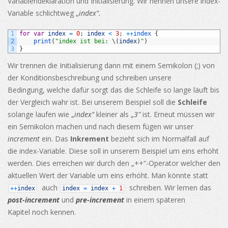
Variablendeklaration und Initialisierung. Wir nennen unsere index-
Variable schlichtweg „
index“.
1
for
var
index
=
0
;
index
<
3
;
++
index
{
2
print
(
"index ist bei: 
\
(
index
)
"
)
3
}
Wir trennen die Initialisierung dann mit einem Semikolon (;) von
der Konditionsbeschreibung und schreiben unsere
Bedingung, welche dafür sorgt das die Schleife so lange läuft bis
der Vergleich wahr ist. Bei unserem Beispiel soll die
Schleife
solange laufen wie „
index“
kleiner als „
3″
ist. Erneut müssen wir
ein Semikolon machen und nach diesem fügen wir unser
increment
ein. Das
Inkrement
bezieht sich im Normalfall auf
die index-Variable. Diese soll in unserem Beispiel um eins erhöht
werden. Dies erreichen wir durch den „++“-Operator welcher den
aktuellen Wert der Variable um eins erhöht. Man könnte statt
auch
schreiben. Wir lernen das
++
index
index
=
index
+
1
post-increment
und
pre-increment
in einem späteren
Kapitel noch kennen.