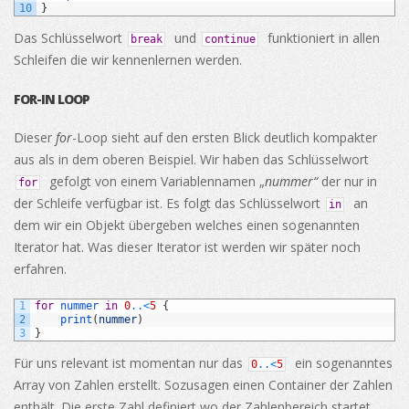
10
}
Das Schlüsselwort
und
funktioniert in allen
break
continue
Schleifen die wir kennenlernen werden.
FOR-IN LOOP
Dieser
for
-Loop sieht auf den ersten Blick deutlich kompakter
aus als in dem oberen Beispiel. Wir haben das Schlüsselwort
gefolgt von einem Variablennamen „
nummer“
der nur in
for
der Schleife verfügbar ist. Es folgt das Schlüsselwort
an
in
dem wir ein Objekt übergeben welches einen sogenannten
Iterator hat. Was dieser Iterator ist werden wir später noch
erfahren.
1
for
nummer 
in
0
..
<
5
{
2
print
(
nummer
)
3
}
Für uns relevant ist momentan nur das
ein sogenanntes
0
..
<
5
Array von Zahlen erstellt. Sozusagen einen Container der Zahlen
enthält. Die erste Zahl definiert wo der Zahlenbereich startet.