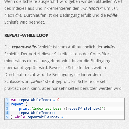
Wenn die Schleife ausgeführt wird geben wir den aktuellen Wert
des Indexes aus und inkrementieren den „
whileIndex“
um „
1″
.
Nach
drei
Durchläufen ist die Bedingung erfüllt und die
while
-
Schleife wird beendet.
REPEAT-WHILE LOOP
Die
repeat-while
-Schleife ist vom Aufbau ähnlich der
while
-
Schleife. Der Vorteil dieser Schleife ist das der Code-Block
mindestens einmal ausgeführt wird, bevor die Bedingung
überhaupt geprüft wird. Bevor die Schleife den zweiten
Durchlauf macht wird die Bedingung, die hinter dem
Schlüsselwort „
while“
steht geprüft. Ein Schleife die sehr
praktisch sein kann, aber nur sehr selten benutzen werden wird.
1
var
repeatWhileIndex
=
0
2
repeat
{
3
print
(
"Index ist bei: 
\
(
repeatWhileIndex
)
"
)
4
repeatWhileIndex
++
5
}
while
repeatWhileIndex
<
3