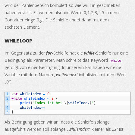
wird der Zahlenbereich komplett so wie wir Ihn geschrieben
haben erstellt. Es werden also die Werte 0,1,2,3,4,5 in dem
Container eingefügt. Die Schleife endet dann mit dem
sechsten Element.
WHILE LOOP
Im Gegensatz zu der
for
-Schleife hat die
while
-Schleife nur eine
Bedingung als Parameter. Man schreibt das Keyword
while
gefolgt von einer Bedingung. In unserem Fall haben wir eine
Variable mit dem Namen
„whileIndex“
initialisiert mit dem Wert
„
0″
.
1
var
whileIndex
=
0
2
while
whileIndex
<
3
{
3
print
(
"Index ist bei 
\
(
whileIndex
)
"
)
4
whileIndex
++
5
}
Als Bedingung geben wir an, dass die Schleife solange
ausgeführt werden soll solange „
whileIndex“
kleiner als „
3″
ist.