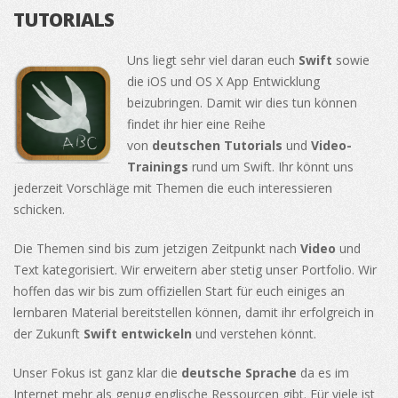
TUTORIALS
Uns liegt sehr viel daran euch
Swift
sowie
die iOS und OS X App Entwicklung
beizubringen. Damit wir dies tun können
findet ihr hier eine Reihe
von
deutschen
Tutorials
und
Video-
Trainings
rund um Swift. Ihr könnt uns
jederzeit Vorschläge mit Themen die euch interessieren
schicken.
Die Themen sind bis zum jetzigen Zeitpunkt nach
Video
und
Text kategorisiert. Wir erweitern aber stetig unser Portfolio. Wir
hoffen das wir bis zum offiziellen Start für euch einiges an
lernbaren Material bereitstellen können, damit ihr erfolgreich in
der Zukunft
Swift entwickeln
und verstehen könnt.
Unser Fokus ist ganz klar die
deutsche Sprache
da es im
Internet mehr als genug englische Ressourcen gibt. Für viele ist