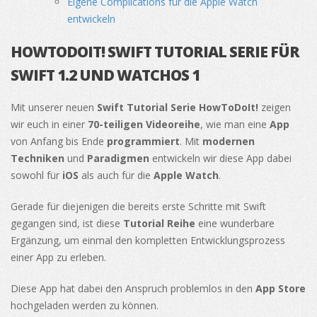
Eigene Complications für die Apple Watch
entwickeln
HOWTODOIT! SWIFT TUTORIAL SERIE FÜR
SWIFT 1.2 UND WATCHOS 1
Mit unserer neuen
Swift Tutorial Serie HowToDoIt!
zeigen
wir euch in einer
70-teiligen Videoreihe
, wie man eine
App
von Anfang bis Ende
programmiert
. Mit
modernen
Techniken
und
Paradigmen
entwickeln wir diese App dabei
sowohl für
iOS
als auch für die
Apple Watch
.
Gerade für diejenigen die bereits erste Schritte mit Swift
gegangen sind, ist diese
Tutorial Reihe
eine wunderbare
Ergänzung, um einmal den kompletten Entwicklungsprozess
einer App zu erleben.
Diese App hat dabei den Anspruch problemlos in den
App Store
hochgeladen werden zu können.