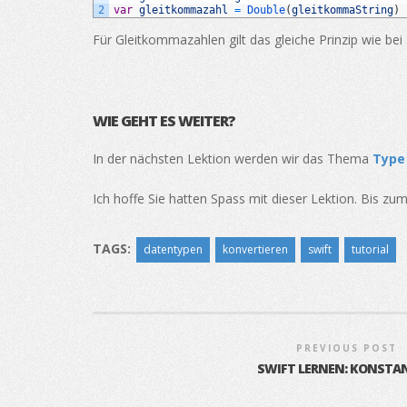
2
var
gleitkommazahl
=
Double
(
gleitkommaString
)
Für Gleitkommazahlen gilt das gleiche Prinzip wie bei
WIE GEHT ES WEITER?
In der nächsten Lektion werden wir das Thema
Type
Ich hoffe Sie hatten Spass mit dieser Lektion. Bis zu
TAGS:
datentypen
konvertieren
swift
tutorial
PREVIOUS POST
SWIFT LERNEN: KONSTA