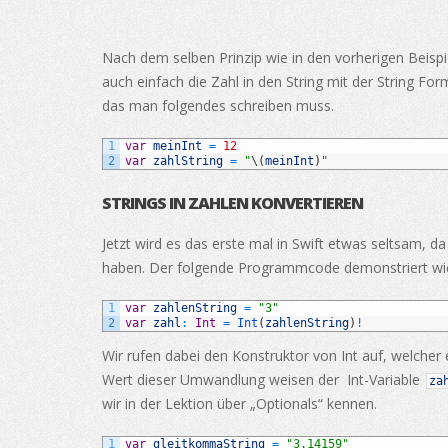
Nach dem selben Prinzip wie in den vorherigen Beisp
auch einfach die Zahl in den String mit der String F
das man folgendes schreiben muss.
1
var
meinInt
=
12
2
var
zahlString
=
"
\
(
meinInt
)
"
STRINGS IN ZAHLEN KONVERTIEREN
Jetzt wird es das erste mal in Swift etwas seltsam, d
haben. Der folgende Programmcode demonstriert wie 
1
var
zahlenString
=
"3"
2
var
zahl
:
Int
=
Int
(
zahlenString
)
!
Wir rufen dabei den Konstruktor von Int auf, welcher
Wert dieser Umwandlung weisen der Int-Variable
za
wir in der Lektion über „Optionals“ kennen.
1
var
gleitkommaString
=
"3.14159"