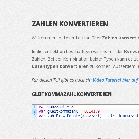
ZAHLEN KONVERTIEREN
Willkommen in dieser Lektion über
Zahlen
konverti
In dieser Lektion beschäftigen wir uns mit der
Konver
Zahlen. Bei der Kombination beider Typen kann es z
Datentypen
konvertieren
zu können. Ausserdem le
Für diesen Teil gibt es auch ein
Video Tutorial hier au
GLEITKOMMAZAHL KONVERTIEREN
1
var
ganzzahl
=
3
2
var
gleitkommazahl
=
0.14159
3
var
zahlPi
=
Double
(
ganzzahl
)
+
gleitkommazahl