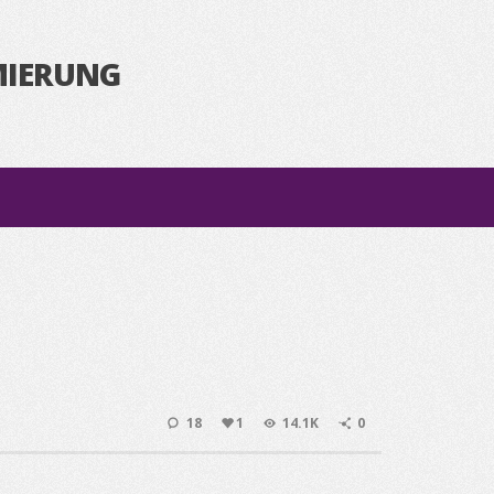
MIERUNG
18
1
14.1K
0