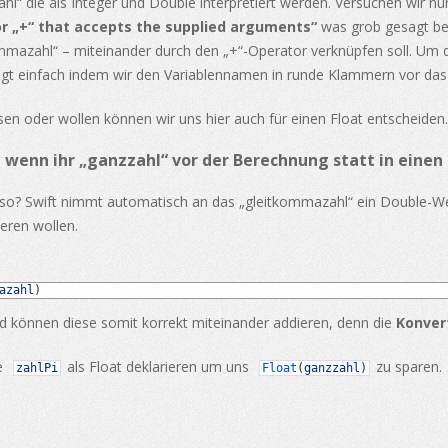
hl“ die als Integer und Double interpretiert werden. Versuchen wir nu
or „+“ that accepts the supplied arguments“
was grob gesagt bed
mmazahl“ – miteinander durch den „+“-Operator verknüpfen soll. Um 
olgt einfach indem wir den Variablennamen in runde Klammern vor das
 oder wollen können wir uns hier auch für einen Float entscheiden.
 wenn ihr „ganzzahl“ vor der Berechnung statt in einen 
 so? Swift nimmt automatisch an das „gleitkommazahl“ ein Double-Wer
eren wollen.
azahl
)
d können diese somit korrekt miteinander addieren, denn die
Konver
le
als Float deklarieren um uns
zu sparen.
zahlPi
Float
(
ganzzahl
)