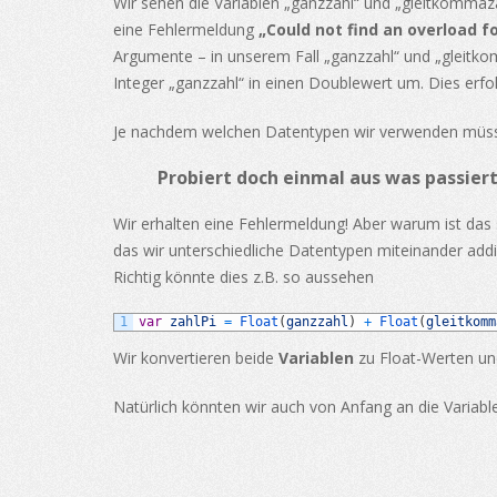
Wir sehen die Variablen „ganzzahl“ und „gleitkommaza
eine Fehlermeldung
„Could not find an overload f
Argumente – in unserem Fall „ganzzahl“ und „gleitko
Integer „ganzzahl“ in einen Doublewert um. Dies erf
Je nachdem welchen Datentypen wir verwenden müssen
Probiert doch einmal aus was passiert
Wir erhalten eine Fehlermeldung! Aber warum ist das
das wir unterschiedliche Datentypen miteinander addi
Richtig könnte dies z.B. so aussehen
1
var
zahlPi
=
Float
(
ganzzahl
)
+
Float
(
gleitkomm
Wir konvertieren beide
Variablen
zu Float-Werten un
Natürlich könnten wir auch von Anfang an die Variab