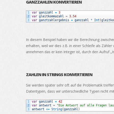
GANZZAHLEN KONVERTIEREN
1
var
ganzzahl
=
3
2
var
gleitkommazahl
=
3.54
3
var
ganztzahlergebnis
=
ganzzahl
*
Int
(
gleitko
In diesem Beispiel haben wir die Berechnung zwische
erhalten, weil wir dies z.B. in einer Schleife als Z
annehmen das er kein Integer ist, durch den Aufruf „
ZAHLEN IN STRINGS KONVERTIEREN
Sie werden später sehr oft auf die Problematik treffe
Datentypen, dass wir unterschiedliche Typen nicht mi
1
var
ganzzahl
=
42
2
var
antwort
=
"Die Antwort auf alle Fragen lau
3
antwort
+=
String
(
ganzzahl
)