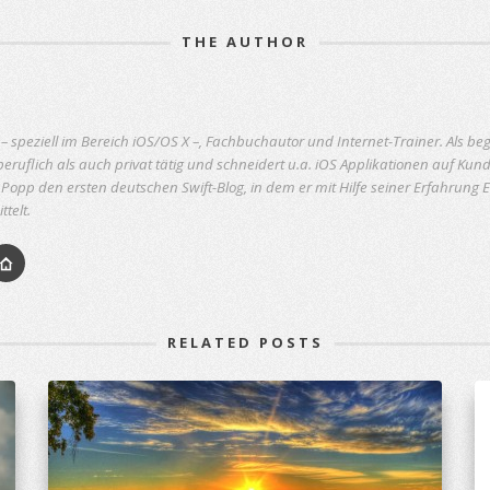
THE AUTHOR
r – speziell im Bereich iOS/OS X –, Fachbuchautor und Internet-Trainer. Als be
eruflich als auch privat tätig und schneidert u.a. iOS Applikationen auf Ku
Popp den ersten deutschen Swift-Blog, in dem er mit Hilfe seiner Erfahrung 
telt.
RELATED POSTS