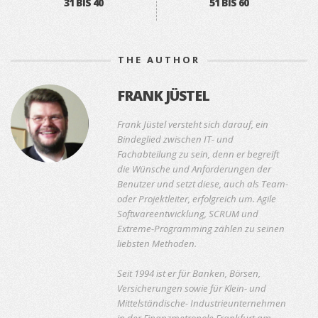
31 BIS 40
51 BIS 60
THE AUTHOR
FRANK JÜSTEL
Frank Jüstel versteht sich darauf, ein
Bindeglied zwischen IT- und
Fachabteilung zu sein, denn er begreift
die Wünsche und Anforderungen der
Benutzer und setzt diese, auch als Team-
oder Projektleiter, erfolgreich um. Agile
Softwareentwicklung, SCRUM und
Extreme-Programming zählen zu seinen
liebsten Methoden.
Seit 1994 ist er für Banken, Börsen,
Versicherungen sowie für Klein- und
Mittelständische- Industrieunternehmen