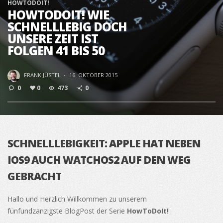
HOWTODOIT!
HOWTODOIT! WIE
SCHNELLLEBIG DOCH
UNSERE ZEIT IST
FOLGEN 41 BIS 50
FRANK JÜSTEL
·
16. OKTOBER 2015
0
0
473
0
SCHNELLLEBIGKEIT: APPLE HAT NEBEN
IOS9 AUCH WATCHOS2 AUF DEN WEG
GEBRACHT
Hallo und Herzlich Willkommen zu unserem
fünfundzanzigste BlogPost der Serie
HowToDoIt!