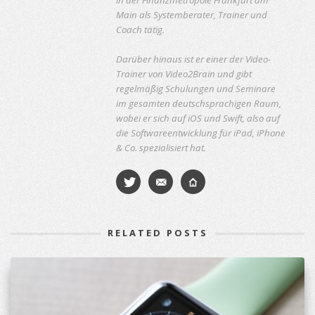
in der Finanzmetropole Frankfurt am
Main als Systemberater, Trainer und
Coach tätig.
Darüber hinaus ist er einer der Video-
Trainer von Video2Brain und gibt
regelmäßig Schulungen und Seminare
im gesamten deutschsprachigen Raum,
wobei er sich auf iOS und Swift, also auf
die Softwareentwicklung für iPad, iPhone
& Co. spezialisiert hat.
RELATED POSTS