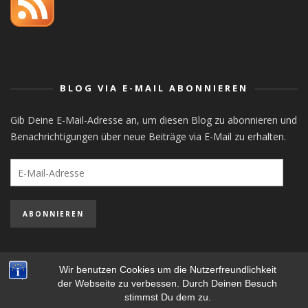
orlistat
BLOG VIA E-MAIL ABONNIEREN
Gib Deine E-Mail-Adresse an, um diesen Blog zu abonnieren und
Benachrichtigungen über neue Beiträge via E-Mail zu erhalten.
E-
Mail-
Adresse
ABONNIEREN
Wir benutzen Cookies um die Nutzerfreundlichkeit
der Webseite zu verbessen. Durch Deinen Besuch
STEFAN MAYER-POPP - COPYRIGHT ©, ALL RIGHTS RESERVED.
stimmst Du dem zu.
IMPRESSUM
- ARCHIV
ARCHIV
-
DATENSCHUTZERKLÄRUNG