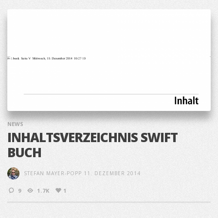
NEWS
INHALTSVERZEICHNIS SWIFT
BUCH
STEFAN MAYER-POPP
11. DEZEMBER 2014
9
1.7K
1