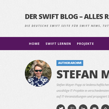
DER SWIFT BLOG – ALLE
DIE DEUTSCHE SWIFT SEITE FÜR SWIFT NEWS, T
HOME
SWIFT LERNEN
PROJEKTE
AUTHOR ARCHIVE
STEFAN 
Stefan Mayer-Popp ist leidenschaftlich
unzählige IT-Projekte in verschiedenst
auf IT-Veranstaltungen und propagiert S