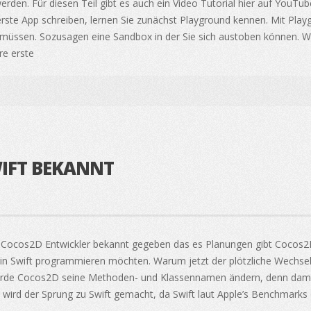
werden. Für diesen Teil gibt es auch ein Video Tutorial hier auf YouT
ste App schreiben, lernen Sie zunächst Playground kennen. Mit Playgr
 müssen. Sozusagen eine Sandbox in der Sie sich austoben können. W
re erste
IFT BEKANNT
Cocos2D Entwickler bekannt gegeben das es Planungen gibt Cocos2D m
t in Swift programmieren möchten. Warum jetzt der plötzliche Wechs
würde Cocos2D seine Methoden- und Klassennamen ändern, denn damit
 wird der Sprung zu Swift gemacht, da Swift laut Apple’s Benchmarks de