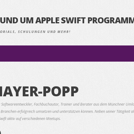
S RUND UM APPLE SWIFT PROGRAM
UTORIALS, SCHULUNGEN UND MEHR!
MAYER-POPP
er Softwareentwickler, Fachbuchautor, Trainer und Berater aus dem Münchner Umlan
en Branchen erfolgreich umsetzen und unterstützen können. Neben seiner Tätigkeit 
wift aktiv auf verschiedenen Meetups.