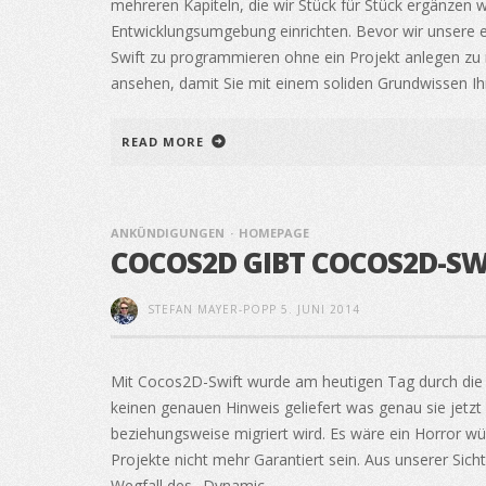
mehreren Kapiteln, die wir Stück für Stück ergänzen 
Entwicklungsumgebung einrichten. Bevor wir unsere er
Swift zu programmieren ohne ein Projekt anlegen zu
ansehen, damit Sie mit einem soliden Grundwissen Ih
READ MORE
ANKÜNDIGUNGEN
HOMEPAGE
COCOS2D GIBT COCOS2D-SW
STEFAN MAYER-POPP
5. JUNI 2014
Mit Cocos2D-Swift wurde am heutigen Tag durch die 
keinen genauen Hinweis geliefert was genau sie jetz
beziehungsweise migriert wird. Es wäre ein Horror 
Projekte nicht mehr Garantiert sein. Aus unserer Sicht
Wegfall des „Dynamic