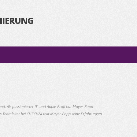
MIERUNG
d. Als passionierter IT- und Apple-Profi hat Mayer-Popp
als Teamleiter bei CHECK24 teilt Mayer-Popp seine Erfahrungen